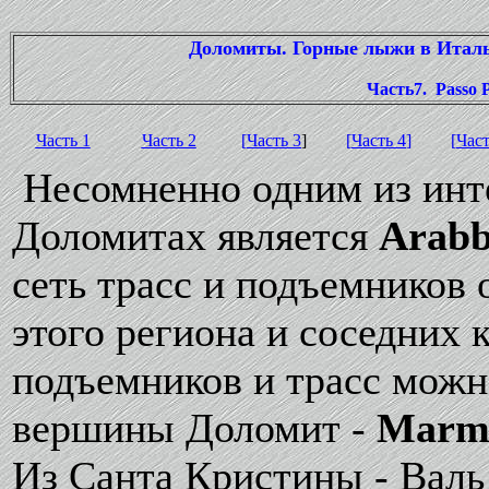
Доломиты. Горные лыжи в Итальян
Часть7.
Passo 
Часть 1
Часть 2
[
Часть 3
]
[
Часть 4
]
[
Част
Несомненно одним из инт
Доломитах является
Arabb
сеть трасс и подъемников
этого региона и соседних 
подъемников и трасс можн
вершины Доломит -
Marmo
Из Санта Кристины - Валь