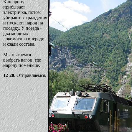
К перрону
прибывает
электричка, потом
убирают заграждения
и пускают народ на
посадку. У поезда -
два мощных
локомотива впереди
и сзади состава.
Мы пытаемся
выбрать вагон, где
народу поменьше.
12-20
. Отправляемся.