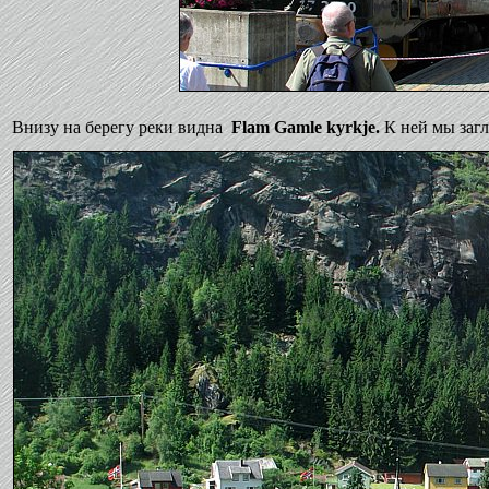
Внизу на берегу реки видна
Flam Gamle kyrkje.
К ней мы заг