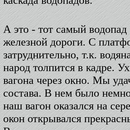
каскада водопадов.
А это - тот самый водопа
железной дороги. С платф
затруднительно, т.к. водян
народ толпится в кадре. У
вагона через окно. Мы уда
состава. В нем было немно
наш вагон оказался на сер
окон открывался прекрасн