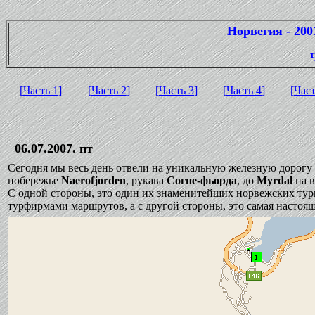
Норвегия - 200
[
Часть 1
]
[
Часть 2
]
[
Часть 3
]
[
Часть 4
]
[
Част
06.07.2007. пт
Сегодня мы весь день отвели на уникальную железную дорогу
побережье
Naerofjorden
, рукава
Согне-фьорда
, до
Myrdal
на 
С одной стороны, это один их знаменитейших норвежских ту
турфирмами маршрутов, а с другой стороны, это самая настоя