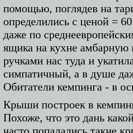
помощью, поглядев на тар
определились с ценой = 60
даже по среднеевропейски
ящика на кухне амбарную 
ручками нас туда и укатил
симпатичный, а в душе даж
Обитатели кемпинга - в о
Крыши построек в кемпинг
Похоже, что это дань како
часто попадались такие к