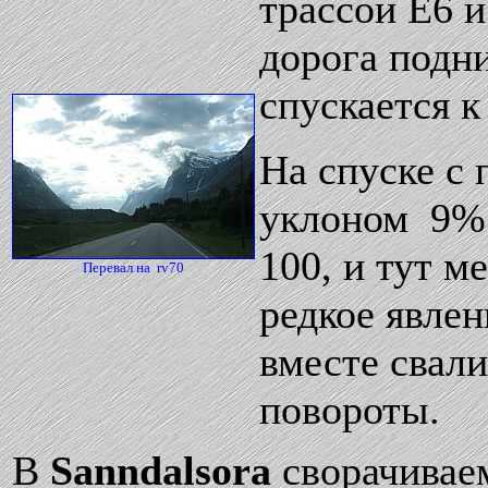
трассой Е6 и
дорога подни
спускается 
На спуске с
уклоном 9% 
100, и тут м
Перевал на rv70
редкое явлен
вместе свал
повороты.
В
Sanndalsora
сворачиваем