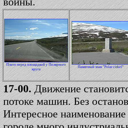
войны.
Плато перед площадкой у Полярного
Памятный знак "Polar cirkel
"
круга
17-00.
Движение становитс
потоке машин. Без остано
Интересное наименование г
городе много индустриаль