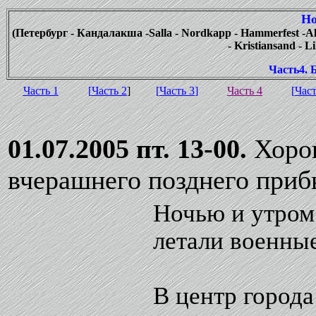
Но
(Петербург - Кандалакша -Salla - Nordkapp - Hammerfest -Alta 
- Kristiansand - 
Часть4. 
Часть 1
[
Часть 2
]
[
Часть 3
]
Часть 4
[
Част
01.07.2005 пт. 13-00.
Хоро
вчерашнего позднего при
Ночью и утром
летали военны
В центр города