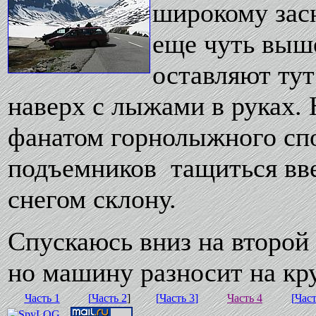
широкому зас
еще чуть выше
оставляют ту
наверх с лыжами в руках.
фанатом горнолыжного спо
подъемников тащиться вв
снегом склону.
Спускаюсь вниз на второй
но машину разносит на кр
Часть 1
[
Часть 2
]
[
Часть 3
]
Часть 4
[
Част