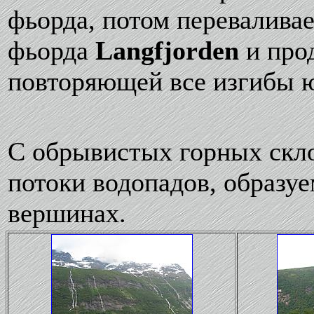
фьорда, потом перевалива
фьорда
Langfjorden
и прод
повторяющей все изгибы 
С обрывистых горных скл
потоки водопадов, образу
вершинах.