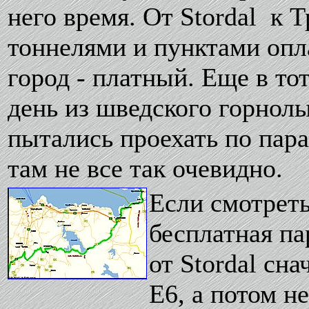
него время. От Stordal к 
тоннелями и пунктами опла
город - платный. Еще в то
день из шведского горнол
пытались проехать по пара
там не все так очевидно.
Если смотреть 
бесплатная па
от Stordal сна
Е6, а потом н