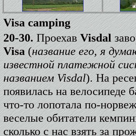
Visa camping
20-30.
Проехав
Visdal
зав
Visa
(
название его, я дума
известной платежной систе
названием Visdal
). На рес
появилась на велосипеде 
что-то лопотала по-норве
веселые обитатели кемпинг
сколько с нас взять за про