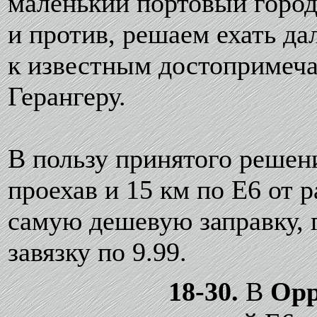
маленький портовый городо
и против, решаем ехать да
к известным достопримеча
Герангеру.
В пользу принятого решени
проехав и 15 км по Е6 от 
самую дешевую заправку, г
завязку по 9.99.
18-30.
В
Op