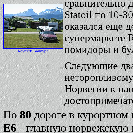
сравнительно 
Statoil по 10-3
оказался еще д
супермаркете
помидоры и бул
Кемпинг Bodosjen
Следующие два
неторопливому
Норвегии к на
достопримечат
По
80
дороге в курортном
Е6
- главную норвежскую 